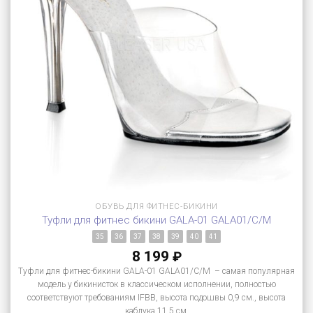
ОБУВЬ ДЛЯ ФИТНЕС-БИКИНИ
Туфли для фитнес бикини GALA-01 GALA01/C/M
35
36
37
38
39
40
41
8 199
₽
Туфли для фитнес-бикини GALA-01 GALA01/C/M – самая популярная
модель у бикинисток в классическом исполнении, полностью
соответствуют требованиям IFBB, высота подошвы 0,9 см., высота
каблука 11,5 см.