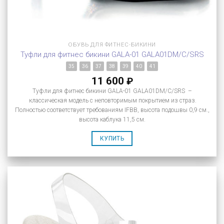
ОБУВЬ ДЛЯ ФИТНЕС-БИКИНИ
Туфли для фитнес бикини GALA-01 GALA01DM/C/SRS
35
36
37
38
39
40
41
11 600
₽
Туфли для фитнес бикини GALA-01 GALA01DM/C/SRS –
классическая модель с неповторимым покрытием из страз.
Полностью соответствует требованиям IFBB, высота подошвы 0,9 см.,
высота каблука 11,5 см.
КУПИТЬ