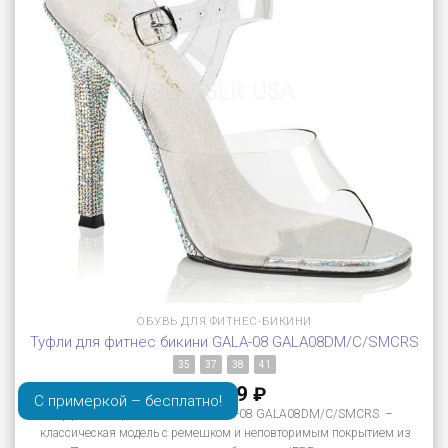
ОБУВЬ ДЛЯ ФИТНЕС-БИКИНИ
Туфли для фитнес бикини GALA-08 GALA08DM/C/SMCRS
35
37
38
41
11 899
₽
С примеркой – бесплатно!
Туфли для фитнес бикини GALA-08 GALA08DM/C/SMCRS –
классическая модель с ремешком и неповторимым покрытием из