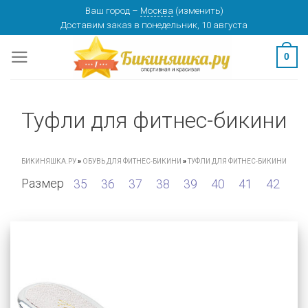
Skip
Ваш город
–
Москва
(
изменить
)
Доставим заказ
в понедельник, 10 августа
to
content
0
Туфли для фитнес-бикини
БИКИНЯШКА.РУ
»
ОБУВЬ ДЛЯ ФИТНЕС-БИКИНИ
»
ТУФЛИ ДЛЯ ФИТНЕС-БИКИНИ
Размер
35
36
37
38
39
40
41
42