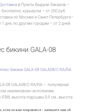
Доставка
в Пункты Выдачи Заказов –
бесплатно, курьером – от 200 руб.
ставка по Москве и Санкт-Петербурге–
т 1 дня, по другим городам – от 2 дней.
ес бикини GALA-08
итнес бикини GALA-08 GALA08/C-RA/RA
ALA-08 GALA08/C-RA/RA – популярная
ом «малиновом» исполнении,
 IFBB, высота подошвы 0,9 см., высота
и, если он вам понравился - напишите нам об