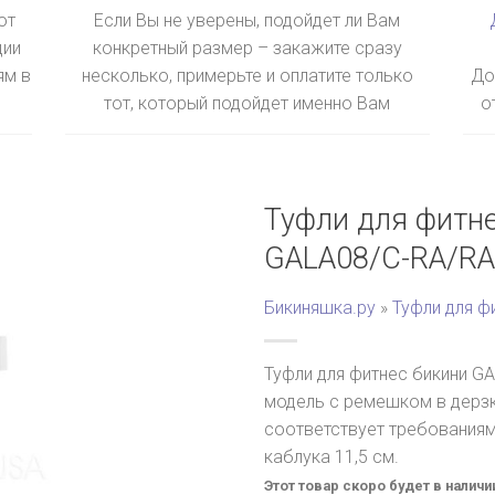
ют
Если Вы не уверены, подойдет ли Вам
ции
конкретный размер – закажите сразу
ям в
несколько, примерьте и оплатите только
До
тот, который подойдет именно Вам
о
Туфли для фитн
GALA08/C-RA/RA
Бикиняшка.ру
»
Туфли для ф
Туфли для фитнес бикини G
модель с ремешком в дерзк
соответствует требованиям
каблука 11,5 см.
Этот товар скоро будет в наличи