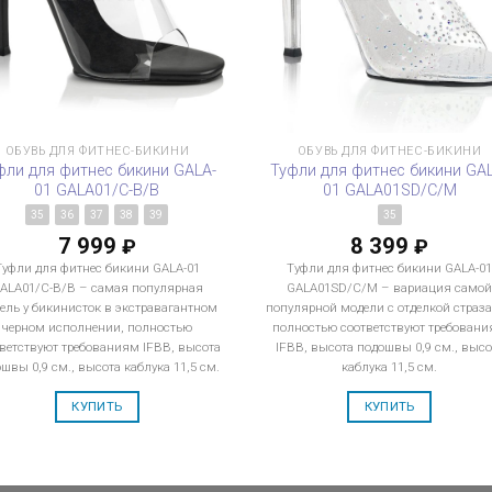
ОБУВЬ ДЛЯ ФИТНЕС-БИКИНИ
ОБУВЬ ДЛЯ ФИТНЕС-БИКИНИ
фли для фитнес бикини GALA-
Туфли для фитнес бикини GA
01 GALA01/C-B/B
01 GALA01SD/C/M
35
36
37
38
39
35
7 999
8 399
₽
₽
Туфли для фитнес бикини GALA-01
Туфли для фитнес бикини GALA-0
ALA01/C-B/B – самая популярная
GALA01SD/C/M – вариация само
ель у бикинисток в экстравагантном
популярной модели с отделкой страз
черном исполнении, полностью
полностью соответствуют требован
ветствуют требованиям IFBB, высота
IFBB, высота подошвы 0,9 см., высо
швы 0,9 см., высота каблука 11,5 см.
каблука 11,5 см.
КУПИТЬ
КУПИТЬ