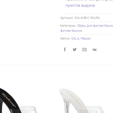
пунктов выдачи
Артикул:
GALA08/C-RA/RA
Категории:
Обувь для фитнес-бики
фитнес-бикини
Метки:
GALA
,
Pleaser