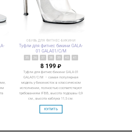
ОБУВЬ ДЛЯ ФИТНЕС-БИКИНИ
LA-
Туфли для фитнес бикини GALA-
01 GALA01/C/M
35
36
37
38
39
40
41
8 199
₽
1
Туфли для фитнес-бикини GALA-01
й
GALA01/C/M – самая популярная
ами,
модель у бикинисток в классическом
иям
исполнении, полностью соответствуют
та
требованиям IFBB, высота подошвы 0,9
см., высота каблука 11,5 см.
КУПИТЬ