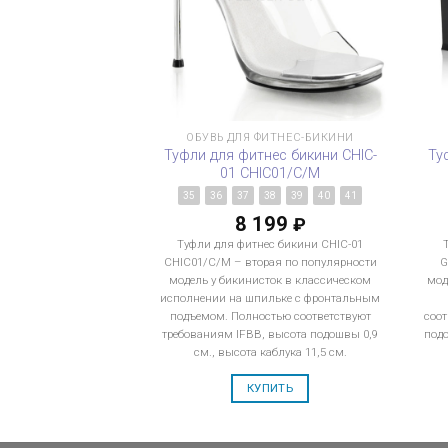
ОБУВЬ ДЛЯ ФИТНЕС-БИКИНИ
Туфли для фитнес бикини CHIC-
Ту
01 CHIC01/C/M
35
36
37
38
39
40
41
8 199
₽
Туфли для фитнес бикини CHIC-01
CHIC01/C/M – вторая по популярности
G
модель у бикинисток в классическом
мод
исполнении на шпильке с фронтальным
подъемом. Полностью соответствуют
соот
требованиям IFBB, высота подошвы 0,9
подо
см., высота каблука 11,5 см.
КУПИТЬ