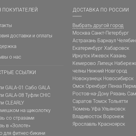
Я ПОКУПАТЕЛЕЙ
ДОСТАВКА ПО РОССИИ
такты
Выбрать другой город
Москва
Санкт-Петербург
овия доставки и оплаты
Астрахань
Барнаул
Челябин
держка
Екатеринбург
Хабаровск
Иркутск
Ижевск
Казань
ывы о нас
Кемерово
Липецк
Набереж
челны
Нижний Новгород
СТРЫЕ ССЫЛКИ
Новокузнецк
Новосибирск
Омск
Оренбург
Пенза
Перм
ли GALA-01
Сабо GALA
Ростов-на-Дону
Рязань
Сам
ли GALA-08
Туфли CHIC
Саратов
Томск
Тольятти
ли CLEARLY
Тюмень
Уфа
Ульяновск
емешком на щиколотку
Владивосток
Воронеж
вь со стразами
Ярославль
Красноярск
вь в «Золоте»
о для фитнес-бикини