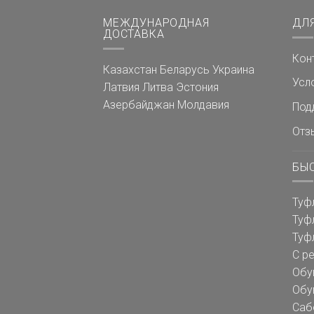
МЕЖДУНАРОДНАЯ
ДЛ
ДОСТАВКА
Кон
Казахстан
Беларусь
Украина
Усл
Латвия
Литва
Эстония
Азербайджан
Молдавия
Под
Отз
БЫ
Туф
Туф
Туф
С р
Обу
Обу
Саб