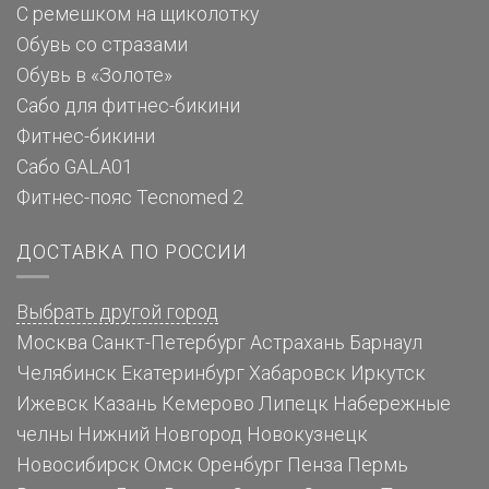
С ремешком на щиколотку
Обувь со стразами
Обувь в «Золоте»
Сабо для фитнес-бикини
Фитнес-бикини
Сабо GALA01
Фитнес-пояс Tecnomed 2
ДОСТАВКА ПО РОССИИ
Выбрать другой город
Москва
Санкт-Петербург
Астрахань
Барнаул
Челябинск
Екатеринбург
Хабаровск
Иркутск
Ижевск
Казань
Кемерово
Липецк
Набережные
челны
Нижний Новгород
Новокузнецк
Новосибирск
Омск
Оренбург
Пенза
Пермь