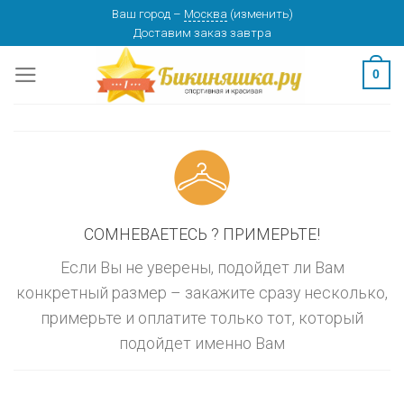
Skip
Ваш город
–
Москва
(
изменить
)
изменить
МОСКВА
Доставим заказ
завтра
to
content
0
СОМНЕВАЕТЕСЬ ? ПРИМЕРЬТЕ!
Если Вы не уверены, подойдет ли Вам
конкретный размер – закажите сразу несколько,
примерьте и оплатите только тот, который
подойдет именно Вам