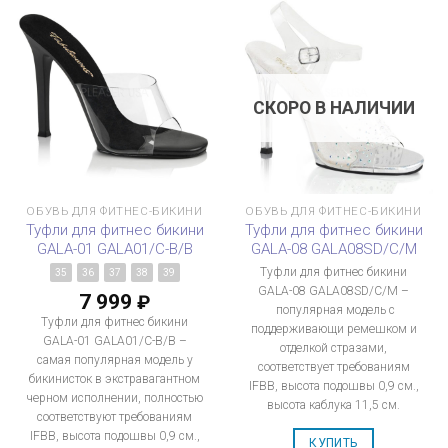
СКОРО В НАЛИЧИИ
ОБУВЬ ДЛЯ ФИТНЕС-БИКИНИ
ОБУВЬ ДЛЯ ФИТНЕС-БИКИНИ
Туфли для фитнес бикини
Туфли для фитнес бикини
GALA-01 GALA01/C-B/B
GALA-08 GALA08SD/C/M
Туфли для фитнес бикини
35
36
37
38
39
GALA-08 GALA08SD/C/M –
7 999
₽
популярная модель с
Туфли для фитнес бикини
поддерживающи ремешком и
GALA-01 GALA01/C-B/B –
отделкой стразами,
самая популярная модель у
соответствует требованиям
бикинисток в экстравагантном
IFBB, высота подошвы 0,9 см.,
черном исполнении, полностью
высота каблука 11,5 см.
соответствуют требованиям
IFBB, высота подошвы 0,9 см.,
КУПИТЬ