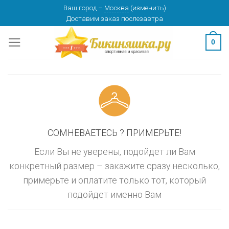
Skip
Ваш город
–
Москва
(
изменить
)
изменить
МОСКВА
Доставим заказ
послезавтра
to
content
0
СОМНЕВАЕТЕСЬ ? ПРИМЕРЬТЕ!
Если Вы не уверены, подойдет ли Вам
конкретный размер – закажите сразу несколько,
примерьте и оплатите только тот, который
подойдет именно Вам