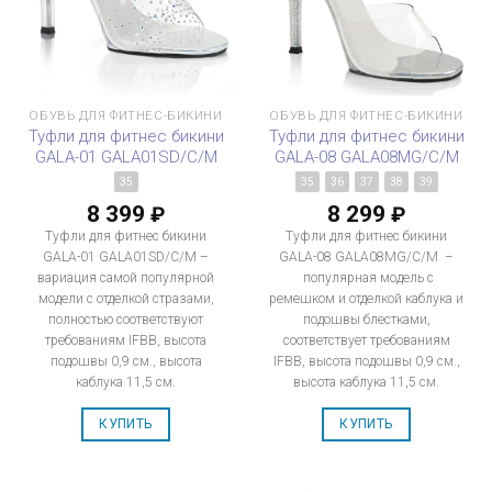
ОБУВЬ ДЛЯ ФИТНЕС-БИКИНИ
ОБУВЬ ДЛЯ ФИТНЕС-БИКИНИ
Туфли для фитнес бикини
Туфли для фитнес бикини
GALA-01 GALA01SD/C/M
GALA-08 GALA08MG/C/M
35
35
36
37
38
39
8 399
8 299
₽
₽
Туфли для фитнес бикини
Туфли для фитнес бикини
GALA-01 GALA01SD/C/M –
GALA-08 GALA08MG/C/M –
вариация самой популярной
популярная модель с
модели с отделкой стразами,
ремешком и отделкой каблука и
полностью соответствуют
подошвы блестками,
требованиям IFBB, высота
соответствует требованиям
подошвы 0,9 см., высота
IFBB, высота подошвы 0,9 см.,
каблука 11,5 см.
высота каблука 11,5 см.
КУПИТЬ
КУПИТЬ