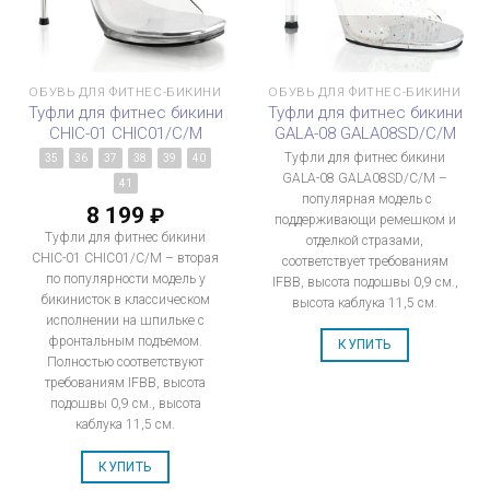
ОБУВЬ ДЛЯ ФИТНЕС-БИКИНИ
ОБУВЬ ДЛЯ ФИТНЕС-БИКИНИ
Туфли для фитнес бикини
Туфли для фитнес бикини
CHIC-01 CHIC01/C/M
GALA-08 GALA08SD/C/M
Туфли для фитнес бикини
35
36
37
38
39
40
GALA-08 GALA08SD/C/M –
41
популярная модель с
8 199
₽
поддерживающи ремешком и
Туфли для фитнес бикини
отделкой стразами,
CHIC-01 CHIC01/C/M – вторая
соответствует требованиям
по популярности модель у
IFBB, высота подошвы 0,9 см.,
бикинисток в классическом
высота каблука 11,5 см.
исполнении на шпильке с
фронтальным подъемом.
КУПИТЬ
Полностью соответствуют
требованиям IFBB, высота
подошвы 0,9 см., высота
каблука 11,5 см.
КУПИТЬ