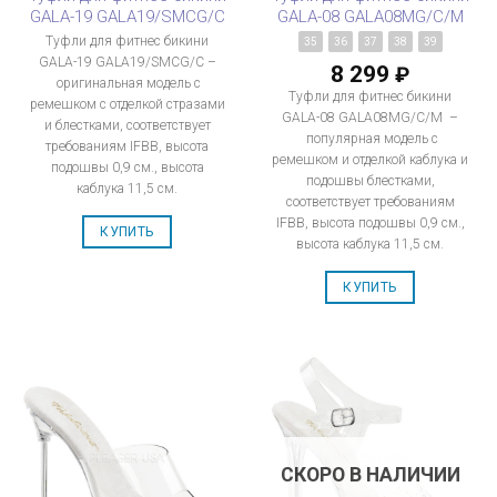
GALA-19 GALA19/SMCG/C
GALA-08 GALA08MG/C/M
Туфли для фитнес бикини
35
36
37
38
39
GALA-19 GALA19/SMCG/C –
8 299
₽
оригинальная модель с
Туфли для фитнес бикини
ремешком с отделкой стразами
GALA-08 GALA08MG/C/M –
и блестками, соответствует
популярная модель с
требованиям IFBB, высота
ремешком и отделкой каблука и
подошвы 0,9 см., высота
подошвы блестками,
каблука 11,5 см.
соответствует требованиям
IFBB, высота подошвы 0,9 см.,
КУПИТЬ
высота каблука 11,5 см.
КУПИТЬ
СКОРО В НАЛИЧИИ