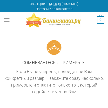
Skip
Ваш город
–
Москва
(
изменить
)
изменить
МОСКВА
Доставим заказ
завтра
to
content
0
СОМНЕВАЕТЕСЬ ? ПРИМЕРЬТЕ!
Если Вы не уверены, подойдет ли Вам
конкретный размер – закажите сразу несколько,
примерьте и оплатите только тот, который
подойдет именно Вам