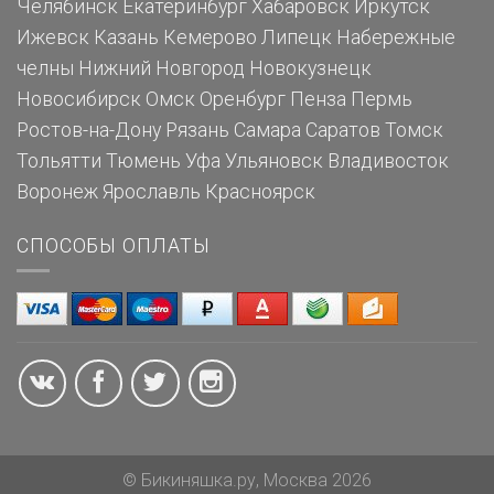
Челябинск
Екатеринбург
Хабаровск
Иркутск
Ижевск
Казань
Кемерово
Липецк
Набережные
челны
Нижний Новгород
Новокузнецк
Новосибирск
Омск
Оренбург
Пенза
Пермь
Ростов-на-Дону
Рязань
Самара
Саратов
Томск
Тольятти
Тюмень
Уфа
Ульяновск
Владивосток
Воронеж
Ярославль
Красноярск
СПОСОБЫ ОПЛАТЫ
© Бикиняшка.ру, Москва 2026