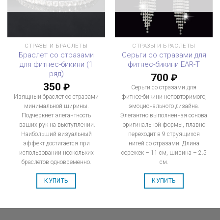
СТРАЗЫ И БРАСЛЕТЫ
СТРАЗЫ И БРАСЛЕТЫ
Браслет со стразами
Серьги со стразами для
для фитнес-бикини (1
фитнес-бикини EAR-T
ряд)
700
₽
350
₽
Серьги со стразами для
Изящный браслет со стразами
фитнес-бикини неповторимого,
минимальной ширины.
эмоционального дизайна.
Подчеркнет элегантность
Элегантно выполненная основа
ваших рук на выступлении.
оригинальной формы, плавно
Наибольший визуальный
переходит в 9 струящихся
эффект достигается при
нитей со стразами. Длина
использовании нескольких
сережек – 11 см, ширина – 2.5
браслетов одновременно.
см.
КУПИТЬ
КУПИТЬ