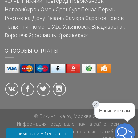
челны
Нижний Новгород
Новокузнецк
Новосибирск
Омск
Оренбург
Пенза
Пермь
Ростов-на-Дону
Рязань
Самара
Саратов
Томск
Тольятти
Тюмень
Уфа
Ульяновск
Владивосток
Воронеж
Ярославль
Красноярск
СПОСОБЫ ОПЛАТЫ
Напишите нам
© Бикиняшка.ру, Москва 2026
Информация представленная на сайте носит
ознакомительный характер и не является публичной
С примеркой – бесплатно!