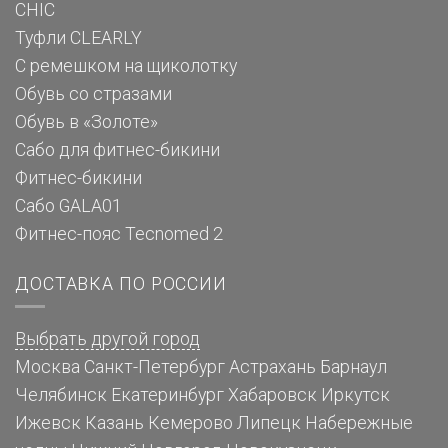
CHIC
Туфли CLEARLY
С ремешком на щиколотку
Обувь со стразами
Обувь в «Золоте»
Сабо для фитнес-бикини
Фитнес-бикини
Сабо GALA01
Фитнес-пояс Tecnomed 2
ДОСТАВКА ПО РОССИИ
Выбрать другой город
Москва
Санкт-Петербург
Астрахань
Барнаул
Челябинск
Екатеринбург
Хабаровск
Иркутск
Ижевск
Казань
Кемерово
Липецк
Набережные