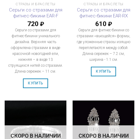
СТРАЗЫ И БРАСЛЕТЫ
СТРАЗЫ И БРАСЛЕТЫ
Серьги со стразами для
Серьги со стразами для
фитнес-бикини EAR-F
фитнес-бикини EAR-RX
720
610
₽
₽
Серьги со стразами для
Серьги для фитнес-бикини со
фитнес-бикини уникального
стразами «вьющейся» формы,
дизайна. Верхняя часть
где уложенные стразы изящно
оформлена стразами в виде
переплетаются между собой.
красочной новогодней ели,
Длина сережек – 7.2 см,
нижняя – в виде 13
ширина - 1.1 см.
струящихся нитей со стразами.
Длина сережек – 11 см.
КУПИТЬ
КУПИТЬ
СКОРО В НАЛИЧИИ
СКОРО В НАЛИЧИИ