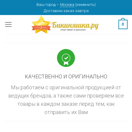
Skip
Ваш город
–
Москва
(
изменить
)
изменить
МОСКВА
Доставим заказ
завтра
to
content
0
КАЧЕСТВЕННО И ОРИГИНАЛЬНО
Мы работаем с оригинальной продукцией от
ведущих брендов, а также сами проверяем все
товары в каждом заказе перед тем, как
отправить их Вам