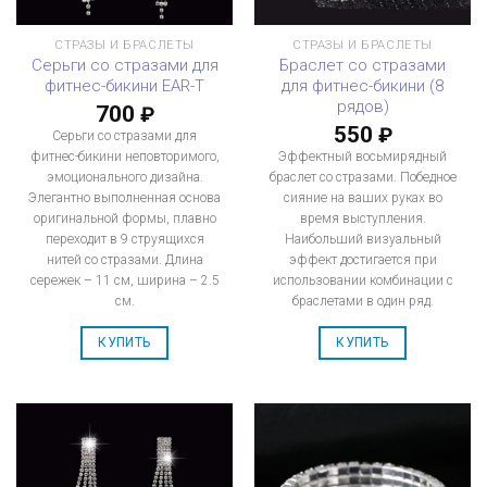
СТРАЗЫ И БРАСЛЕТЫ
СТРАЗЫ И БРАСЛЕТЫ
Серьги со стразами для
Браслет со стразами
фитнес-бикини EAR-T
для фитнес-бикини (8
рядов)
700
₽
550
₽
Серьги со стразами для
фитнес-бикини неповторимого,
Эффектный восьмирядный
эмоционального дизайна.
браслет со стразами. Победное
Элегантно выполненная основа
сияние на ваших руках во
оригинальной формы, плавно
время выступления.
переходит в 9 струящихся
Наибольший визуальный
нитей со стразами. Длина
эффект достигается при
сережек – 11 см, ширина – 2.5
использовании комбинации с
см.
браслетами в один ряд.
КУПИТЬ
КУПИТЬ