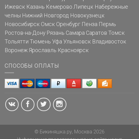
Ижевск
Казань
Кемерово
Липецк
Набережные
челны
Нижний Новгород
Новокузнецк
Новосибирск
Омск
Оренбург
Пенза
Пермь
Ростов-на-Дону
Рязань
Самара
Саратов
Томск
Тольятти
Тюмень
Уфа
Ульяновск
Владивосток
Воронеж
Ярославль
Красноярск
СПОСОБЫ ОПЛАТЫ
© Бикиняшка.ру, Москва 2026