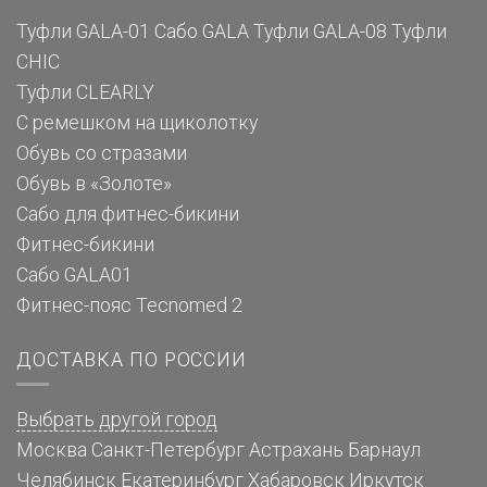
Туфли GALA-01
Сабо GALA
Туфли GALA-08
Туфли
CHIC
Туфли CLEARLY
С ремешком на щиколотку
Обувь со стразами
Обувь в «Золоте»
Сабо для фитнес-бикини
Фитнес-бикини
Сабо GALA01
Фитнес-пояс Tecnomed 2
ДОСТАВКА ПО РОССИИ
Выбрать другой город
Москва
Санкт-Петербург
Астрахань
Барнаул
Челябинск
Екатеринбург
Хабаровск
Иркутск