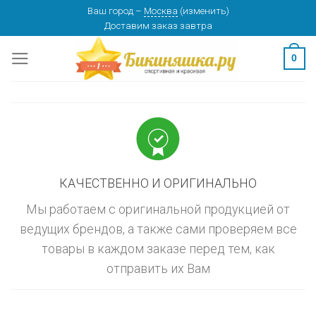
Skip
Ваш город
–
Москва
(
изменить
)
изменить
МОСКВА
Доставим заказ
завтра
to
content
0
КАЧЕСТВЕННО И ОРИГИНАЛЬНО
Мы работаем с оригинальной продукцией от
ведущих брендов, а также сами проверяем все
товары в каждом заказе перед тем, как
отправить их Вам