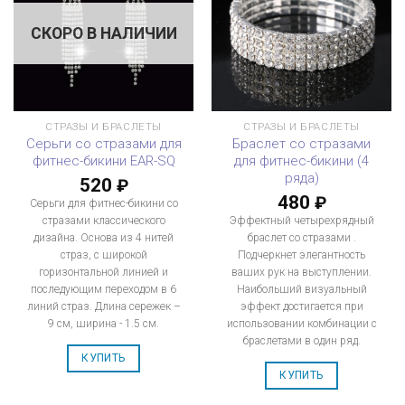
СКОРО В НАЛИЧИИ
СТРАЗЫ И БРАСЛЕТЫ
СТРАЗЫ И БРАСЛЕТЫ
Серьги со стразами для
Браслет со стразами
фитнес-бикини EAR-SQ
для фитнес-бикини (4
ряда)
520
₽
480
₽
Серьги для фитнес-бикини со
стразами классического
Эффектный четырехрядный
дизайна. Основа из 4 нитей
браслет со стразами .
страз, с широкой
Подчеркнет элегантность
горизонтальной линией и
ваших рук на выступлении.
последующим переходом в 6
Наибольший визуальный
линий страз. Длина сережек –
эффект достигается при
9 см, ширина - 1.5 см.
использовании комбинации с
браслетами в один ряд.
КУПИТЬ
КУПИТЬ