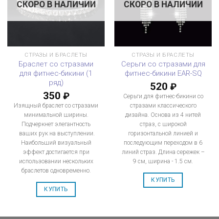
СКОРО В НАЛИЧИИ
СКОРО В НАЛИЧИИ
СТРАЗЫ И БРАСЛЕТЫ
СТРАЗЫ И БРАСЛЕТЫ
Браслет со стразами
Серьги со стразами для
для фитнес-бикини (1
фитнес-бикини EAR-SQ
ряд)
520
₽
350
₽
Серьги для фитнес-бикини со
Изящный браслет со стразами
стразами классического
минимальной ширины.
дизайна. Основа из 4 нитей
Подчеркнет элегантность
страз, с широкой
ваших рук на выступлении.
горизонтальной линией и
Наибольший визуальный
последующим переходом в 6
эффект достигается при
линий страз. Длина сережек –
использовании нескольких
9 см, ширина - 1.5 см.
браслетов одновременно.
КУПИТЬ
КУПИТЬ