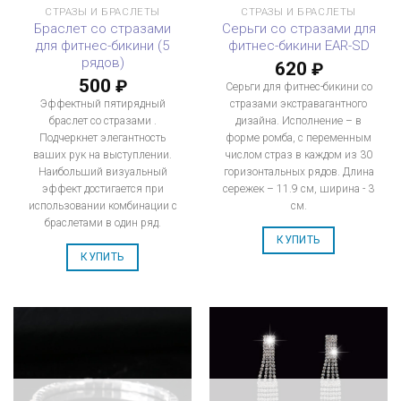
СТРАЗЫ И БРАСЛЕТЫ
СТРАЗЫ И БРАСЛЕТЫ
Браслет со стразами
Серьги со стразами для
для фитнес-бикини (5
фитнес-бикини EAR-SD
рядов)
620
₽
500
₽
Серьги для фитнес-бикини со
Эффектный пятирядный
стразами экстравагантного
браслет со стразами .
дизайна. Исполнение – в
Подчеркнет элегантность
форме ромба, с переменным
ваших рук на выступлении.
числом страз в каждом из 30
Наибольший визуальный
горизонтальных рядов. Длина
эффект достигается при
сережек – 11.9 см, ширина - 3
использовании комбинации с
см.
браслетами в один ряд.
КУПИТЬ
КУПИТЬ