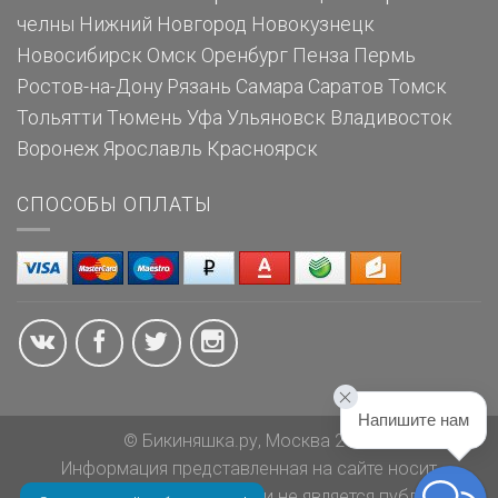
челны
Нижний Новгород
Новокузнецк
Новосибирск
Омск
Оренбург
Пенза
Пермь
Ростов-на-Дону
Рязань
Самара
Саратов
Томск
Тольятти
Тюмень
Уфа
Ульяновск
Владивосток
Воронеж
Ярославль
Красноярск
СПОСОБЫ ОПЛАТЫ
Напишите нам
© Бикиняшка.ру, Москва 2026
Информация представленная на сайте носит
ознакомительный характер и не является публичной