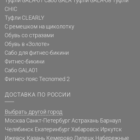
Туфли GALA-01
Сабо GALA
Туфли GALA-08
Туфли
CHIC
Туфли CLEARLY
С ремешком на щиколотку
Обувь со стразами
Обувь в «Золоте»
Сабо для фитнес-бикини
Фитнес-бикини
Сабо GALA01
Фитнес-пояс Tecnomed 2
ДОСТАВКА ПО РОССИИ
Выбрать другой город
Москва
Санкт-Петербург
Астрахань
Барнаул
Челябинск
Екатеринбург
Хабаровск
Иркутск
Ижевск
Казань
Кемерово
Липецк
Набережные