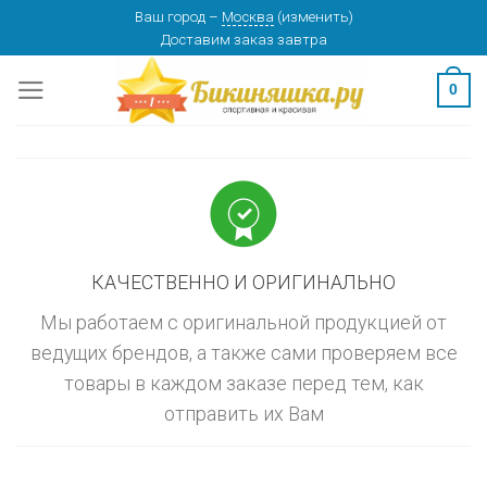
Skip
Ваш город
–
Москва
(
изменить
)
изменить
МОСКВА
Доставим заказ
завтра
to
content
0
КАЧЕСТВЕННО И ОРИГИНАЛЬНО
Мы работаем с оригинальной продукцией от
ведущих брендов, а также сами проверяем все
товары в каждом заказе перед тем, как
отправить их Вам