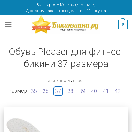
Skip
Ваш город
–
Москва
(
изменить
)
Доставим заказ
в понедельник, 10 августа
to
content
0
Обувь Pleaser для фитнес-
бикини 37 размера
БИКИНЯШКА.РУ
»
PLEASER
Размер
35
36
37
38
39
40
41
42