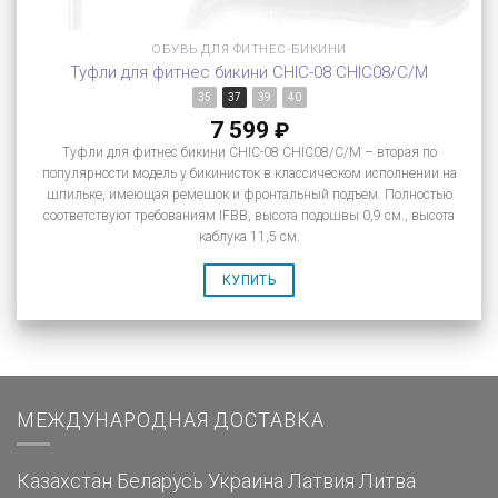
ОБУВЬ ДЛЯ ФИТНЕС-БИКИНИ
Туфли для фитнес бикини CHIC-08 CHIC08/C/M
35
37
39
40
7 599
₽
Туфли для фитнес бикини CHIC-08 CHIC08/C/M – вторая по
популярности модель у бикинисток в классическом исполнении на
шпильке, имеющая ремешок и фронтальный подъем. Полностью
соответствуют требованиям IFBB, высота подошвы 0,9 см., высота
каблука 11,5 см.
КУПИТЬ
МЕЖДУНАРОДНАЯ ДОСТАВКА
Казахстан
Беларусь
Украина
Латвия
Литва