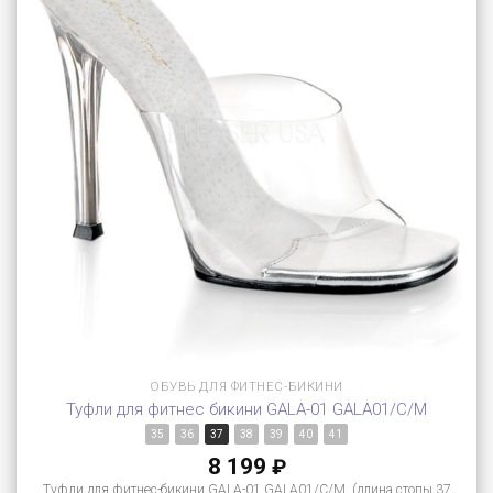
ОБУВЬ ДЛЯ ФИТНЕС-БИКИНИ
Туфли для фитнес бикини GALA-01 GALA01/C/M
35
36
37
38
39
40
41
8 199
₽
Туфли для фитнес-бикини GALA-01 GALA01/C/M (длина стопы 37