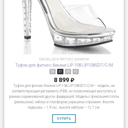
ОБУВЬ ДЛЯ ФИТНЕС-БИКИНИ
Туфли для фитнес бикини LIP-108 LIP108SDT/C/M
36
37
39
41
8 899
₽
Туфли для фитнес бикини LIP-108 LIP108SDT/C/M – модель, не
соответствующая регламенту IFBB, но позволяющая выступать в
рамках соревнований других федераций. Модель с фиксацией стопы
(ремешком); каблук и платформа украшены стразами. Высота
подошвы – 1.9 см., высота каблука – 12.7 см.
КУПИТЬ