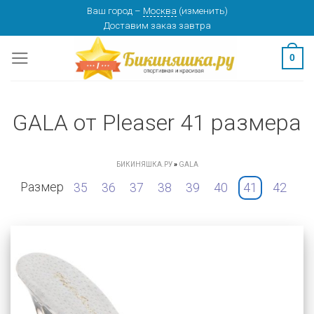
Skip
Ваш город
–
Москва
(
изменить
)
Доставим заказ
завтра
to
content
0
GALA от Pleaser 41 размера
БИКИНЯШКА.РУ
»
GALA
Размер
35
36
37
38
39
40
41
42