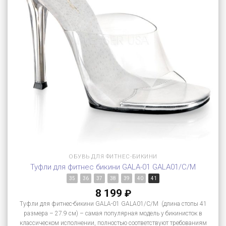
ОБУВЬ ДЛЯ ФИТНЕС-БИКИНИ
Туфли для фитнес бикини GALA-01 GALA01/C/M
35
36
37
38
39
40
41
8 199
₽
Туфли для фитнес-бикини GALA-01 GALA01/C/M (длина стопы 41
размера – 27.9 см) – самая популярная модель у бикинисток в
классическом исполнении, полностью соответствуют требованиям