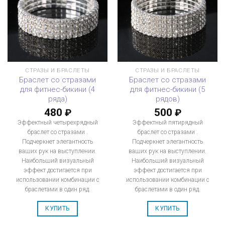
СТРАЗЫ И БРАСЛЕТЫ
СТРАЗЫ И БРАСЛЕТЫ
Браслет со стразами
Браслет со стразами
для фитнес-бикини (4
для фитнес-бикини (5
ряда)
рядов)
480
500
₽
₽
Эффектный четырехрядный
Эффектный пятирядный
браслет со стразами .
браслет со стразами .
Подчеркнет элегантность
Подчеркнет элегантность
ваших рук на выступлении.
ваших рук на выступлении.
Наибольший визуальный
Наибольший визуальный
эффект достигается при
эффект достигается при
использовании комбинации с
использовании комбинации с
браслетами в один ряд.
браслетами в один ряд.
КУПИТЬ
КУПИТЬ