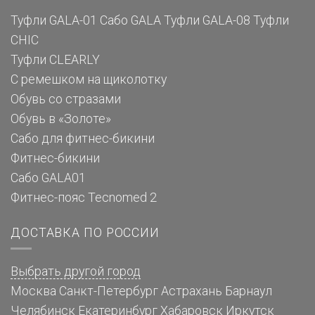
Туфли GALA-01
Сабо GALA
Туфли GALA-08
Туфли
CHIC
Туфли CLEARLY
С ремешком на щиколотку
Обувь со стразами
Обувь в «Золоте»
Сабо для фитнес-бикини
Фитнес-бикини
Сабо GALA01
Фитнес-пояс Tecnomed 2
ДОСТАВКА ПО РОССИИ
Выбрать другой город
Москва
Санкт-Петербург
Астрахань
Барнаул
Челябинск
Екатеринбург
Хабаровск
Иркутск