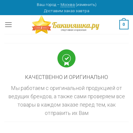
Skip
Ваш город
–
Москва
(
изменить
)
изменить
МОСКВА
Доставим заказ
завтра
to
content
0
КАЧЕСТВЕННО И ОРИГИНАЛЬНО
Мы работаем с оригинальной продукцией от
ведущих брендов, а также сами проверяем все
товары в каждом заказе перед тем, как
отправить их Вам