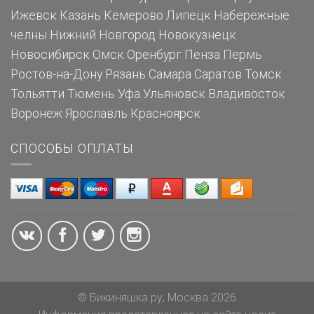
Ижевск
Казань
Кемерово
Липецк
Набережные
челны
Нижний Новгород
Новокузнецк
Новосибирск
Омск
Оренбург
Пенза
Пермь
Ростов-на-Дону
Рязань
Самара
Саратов
Томск
Тольятти
Тюмень
Уфа
Ульяновск
Владивосток
Воронеж
Ярославль
Красноярск
СПОСОБЫ ОПЛАТЫ
© Бикиняшка.ру, Москва 2026