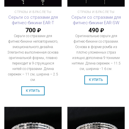
СТРАЗЫ И БРАСЛЕТЫ
СТРАЗЫ И БРАСЛЕТЫ
Серьги со стразами для
Серьги со стразами для
фитнес-бикини EAR-T
фитнес-бикини EAR-SW
700
490
₽
₽
Серьги со стразами для
Оригинальные серьги для
фитнес-бикини неповторимого,
фитнес-бикини со стразами.
эмоционального дизайна.
Основа в форме ромба из
Элегантно выполненная основа
плотно уложенных страз
оригинальной формы, плавно
изящно дополнена 9 тонкими
переходит в 9 струящихся
нитями. Длина сережек – 11.5
нитей со стразами. Длина
см, ширина - 1.6 см.
сережек – 11 см, ширина – 2.5
см.
КУПИТЬ
КУПИТЬ