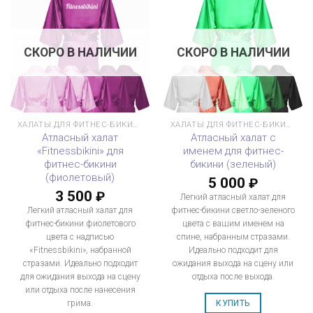
СКОРО В НАЛИЧИИ
СКОРО В НАЛИЧИИ
ХАЛАТЫ ДЛЯ ФИТНЕС-БИКИНИ
ХАЛАТЫ ДЛЯ ФИТНЕС-БИКИНИ
Атласный халат
Атласный халат с
«Fitnessbikini» для
именем для фитнес-
фитнес-бикини
бикини (зеленый)
(фиолетовый)
5 000
₽
3 500
₽
Легкий атласный халат для
Легкий атласный халат для
фитнес-бикини светло-зеленого
фитнес-бикини фиолетового
цвета с вашим именем на
цвета с надписью
спине, набранным стразами.
«Fitnessbikini», набранной
Идеально подходит для
стразами. Идеально подходит
ожидания выхода на сцену или
для ожидания выхода на сцену
отдыха после выхода.
или отдыха после нанесения
грима.
КУПИТЬ