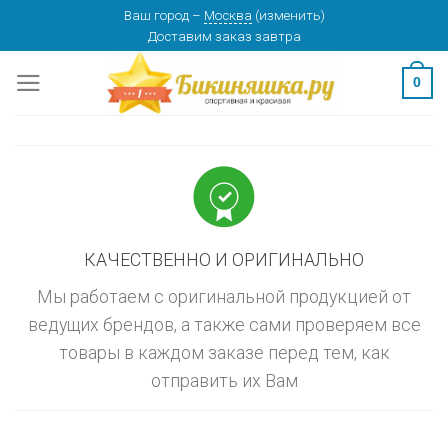
Skip
Ваш город
–
Москва
(
изменить
)
изменить
МОСКВА
Доставим заказ
завтра
to
content
0
КАЧЕСТВЕННО И ОРИГИНАЛЬНО
Мы работаем с оригинальной продукцией от
ведущих брендов, а также сами проверяем все
товары в каждом заказе перед тем, как
отправить их Вам